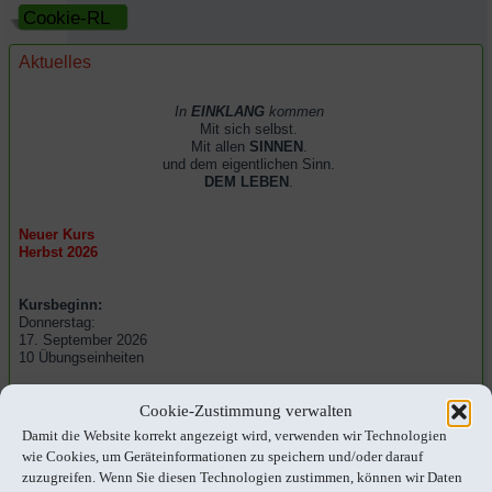
Cookie-RL
Aktuelles
In
EINKLANG
kommen
Mit sich selbst.
Mit allen
SINNEN
.
und dem eigentlichen Sinn.
DEM LEBEN
.
Neuer Kurs
Herbst 2026
Kursbeginn:
Donnerstag:
17. September 2026
10 Übungseinheiten
Namaste' eure Edith
Cookie-Zustimmung verwalten
Anmeldung:
Damit die Website korrekt angezeigt wird, verwenden wir Technologien
e.schweda
wie Cookies, um Geräteinformationen zu speichern und/oder darauf
@yogaundbewegung.de
zuzugreifen. Wenn Sie diesen Technologien zustimmen, können wir Daten
Tel. 09081 22267