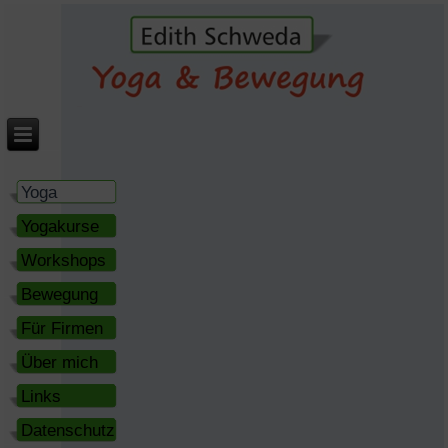
Yoga
Yogakurse
Workshops
Bewegung
Für Firmen
Über mich
Links
Datenschutz