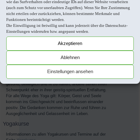
wie das Surfverhalten oder eindeutige IDs auf dieser Website verarbeiten
(auch zum Schutz vor unerlaubten Zugriffen). Wenn Sie Ihre Zustimmung
nicht erteilen oder zurückziehen, können bestimmte Merkmale und
Yoga
Funktionen beeinträchtigt werden.
Die Einwilligung ist freiwillig und kann jederzeit über die Datenschutz-
Die Techniken und Richtungen des Yoga sind schier
Einstellungen widerrufen bzw. angepasst werden.
unerschöpflich. Seine wesentlichen Bestandteile sind die
Körperhaltungen (Asanas), Atemübungen (Pranayama),
Akzeptieren
Meditation und Entspannung.
In jedem Lebensalter und angepasst an die persönlichen
Ablehnen
Bedürfnisse kann Yoga zu einer Quelle der Kraft und
Lebensfreude werden.
Einstellungen ansehen
Über die Ausrichtung der Yogapraxis entscheidet jeder
Übende selbst: die einen nutzen Yoga um den Körper
gesund, beweglich und fit zu halten, andere sehen ihren
Schwerpunkt eher in ihrer geistig-spirituellen Entfaltung.
Für alle Wege des Yoga gilt: Körper, Geist und Seele
kommen ins Gleichgewicht und beeinflussen einander
positiv. Die Gedanken kommen zur Ruhe und führen zu
Ausgeglichenheit und Gelassenheit im Leben.
Yogakurse
Informationen zu allen Yogakursen und Termine auf der